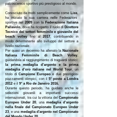
palcoscenico sportivo più prestigioso al mondo.
Conosciuto da molti semplicemente come
Liss
,
ha iniziato la sua carriera nelle Federazioni
sportive nel
2009
con la
Federazione Italiana
Pallavolo
, dove ha ricoperto il ruolo di
Direttore
Tecnico dei settori femminile e giovanile del
beach volley
fino al
2017
, contribuendo in
modo determinante allo sviluppo del settore a
livello nazionale.
Per quasi un decennio ha allenato la
Nazionale
Italiana Femminile di Beach Volley
,
guidandola al raggiungimento di traguardi storici:
la prima medaglia d’argento e la prima
medaglia d’oro italiane nel World Tour
, un
titolo di
Campione Europeo
e due prestigiosi
piazzamenti olimpici, con il
5° posto a Londra
2012
e il
9° a Rio de Janeiro 2016.
Durante questo periodo, ha guidato anche le
selezioni giovanili a importanti successi
internazionali, tra cui la vittoria del
Campionato
Europeo Under 20
, una
medaglia d’argento
nella finale del Campionato Europeo Under
23
, e una
medaglia d'argento nel Campionato
del Mondo Under 20.