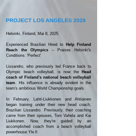
PROJECT LOS ANGELES 2028
Helsinki, Finland, Mai 8, 2025
Experienced Brazilian Hired to
Help Finland
Reach the Olympics
– Praises Helsinki's
Conditions: 'Perfect'
Lissandro, who previously led France back to
Olympic beach volleyball, is now the
Head
coach of Finland's national beach volleyball
team
. His influence is already evident in the
team's ambitious World Championship goals.
In February, Lahti-Liukkonen and Ahtiainen
began training under their new head coach,
Brazilian Lissandro. Previously, their coaching
came from their spouses, Toni Vahela and Kai
Liukkonen. Now, they're guided by an
accomplished coach from a beach volleyball
powerhouse.
Yle.fi