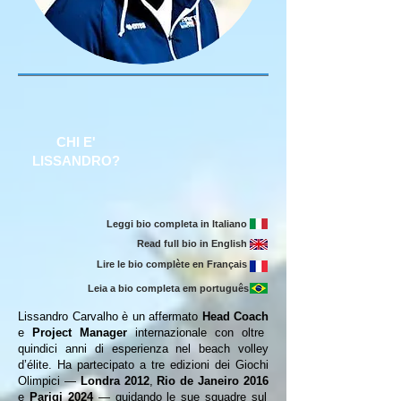
CHI E'
LISSANDRO?
Leggi bio completa in Italiano
Read full bio in English
Lire le bio complète en Français
Leia a bio completa em português
Lissandro Carvalho è un affermato
Head Coach
e
Project Manager
internazionale con oltre
quindici anni di esperienza nel beach volley
d’élite. Ha partecipato a tre edizioni dei Giochi
Olimpici —
Londra 2012
,
Rio de Janeiro 2016
e
Parigi 2024
— guidando le sue squadre sul