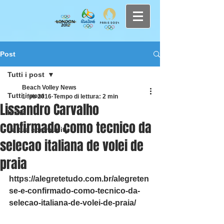
Post
Tutti i post
Beach Volley News
Tutti i post
1 feb 2016
Tempo di lettura: 2 min
Lissandro Carvalho
Inizia
confirmado como tecnico da
La tua community
selecao italiana de volei de
praia
https://alegretetudo.com.br/alegreten
se-e-confirmado-como-tecnico-da-
selecao-italiana-de-volei-de-praia/