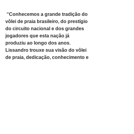
 “Conhecemos a grande tradição do 
vôlei de praia brasileiro, do prestígio 
do circuito nacional e dos grandes 
jogadores que esta nação já 
produziu ao longo dos anos. 
Lissandro trouxe sua visão do vôlei 
de praia, dedicação, conhecimento e 
expertise. A busca contínua de 
melhorarmos como atleta e pessoa é 
uma de suas marcas como treinador. 
Isso com certeza nos ajudou a 
conquistar os resultados que 
obtivemos e que pretendemos para 
esse ano de 2016”, disse Orsi Toth. 